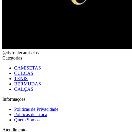
@dyfontecamisetas
Categorias
CAMISETAS
CUECAS
TÊNIS
BERMUDAS
CALÇAS
Informações
Politicas de Privacidade
Politicas de Troca
Quem Somos
Atendimento