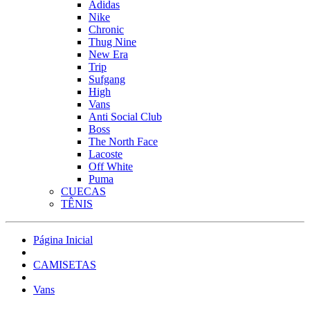
Adidas
Nike
Chronic
Thug Nine
New Era
Trip
Sufgang
High
Vans
Anti Social Club
Boss
The North Face
Lacoste
Off White
Puma
CUECAS
TÊNIS
Página Inicial
CAMISETAS
Vans