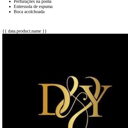
Perfurações na ponta
Entressola de espuma
Boca acolchoada
{{ data.product.name }}