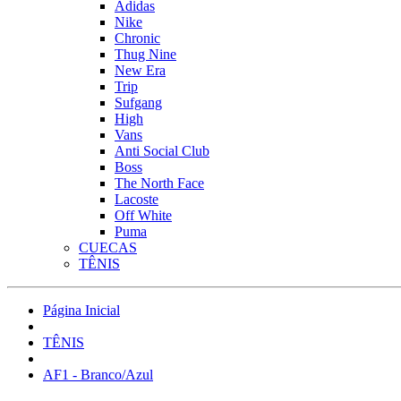
Adidas
Nike
Chronic
Thug Nine
New Era
Trip
Sufgang
High
Vans
Anti Social Club
Boss
The North Face
Lacoste
Off White
Puma
CUECAS
TÊNIS
Página Inicial
TÊNIS
AF1 - Branco/Azul