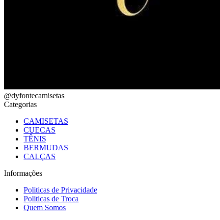
@dyfontecamisetas
Categorias
CAMISETAS
CUECAS
TÊNIS
BERMUDAS
CALÇAS
Informações
Politicas de Privacidade
Politicas de Troca
Quem Somos